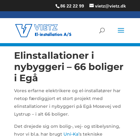
86 22 22 99
vietz@vietz.dk
Elinstallationer i
nybyggeri – 66 boliger
i Egå
Vores erfarne elektrikere og el-installatører har
netop færdiggjort et stort projekt med
elinstallationer i nybyggeri på Egå Mosevej ved
Lystrup – i alt 66 boliger.
Det drejede sig om bolig-, vej- og stibelysning,
hvor vi bl.a. har brugt
Uni-Ka’
s tekniske