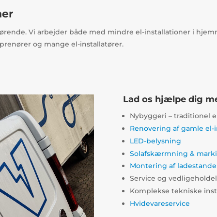
ner
fgørende. Vi arbejder både med mindre el-installationer i hjemm
prenører og mange el-installatører.
Lad os hjælpe dig m
Nybyggeri – traditionel el
Renovering af gamle el-i
LED-belysning
Solafskærmning & marki
Montering af ladestander 
Service og vedligeholdels
Komplekse tekniske insta
Hvidevareservice