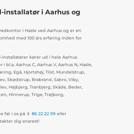
l-installatør i Aarhus og
ovedkontor i Hasle ved Aarhus og er en
ksomhed med 100 års erfaring inden for
installatører kører ud i hele Aarhus
 bl.a. Aarhus C, Aarhus V, Aarhus N, Hasle,
ring, Egå, Hjortshøj, Tilst, Mundelstrup,
lev, Skødstrup, Brabrand, Sabro, Viby,
lev, Højbjerg, Tranbjerg, Skåde, Beder,
ten, Hinnerup, Trige, Trøjborg,
 fat i os på 📱
86 22 22 99
eller
takter dig snarest!