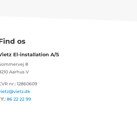
Find os
Vietz El-installation A/S
Sommervej 8
8210 Aarhus V
CVR nr.: 12860609
vietz@vietz.dk
lf.:
86 22 22 99