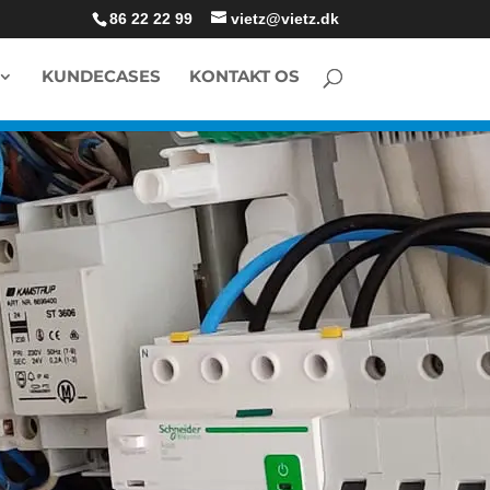
86 22 22 99
vietz@vietz.dk
KUNDECASES
KONTAKT OS