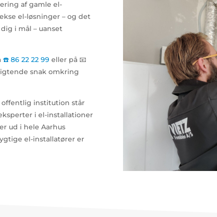
ering af gamle el-
lekse el-løsninger – og det
dig i mål – uanset
å
☎️ 86 22 22 99
eller på 📧
pligtende snak omkring
ffentlig institution står
ksperter i el-installationer
er ud i hele Aarhus
tige el-installatører er