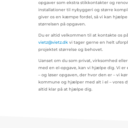
opgaver som ekstra stikkontakter og renov
installationer til nybyggeri og større komp
giver os en kæmpe fordel, så vi kan hjælpe 
størrelsen på opgaven.
Du er altid velkommen til at kontakte os p
vietz@vietz.dk
vi tager gerne en helt ufor
projektet størrelse og behovet.
Uanset om du som privat, virksomhed eller o
med en el-opgave, kan vi hjælpe dig. Vi er e
– og løser opgaven, der hvor den er – vi kør
kommune og hjælper med alt i el – vores dyg
altid klar på at hjælpe dig.