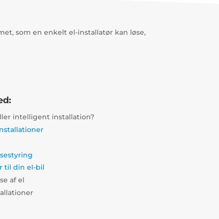
et, som en enkelt el-installatør kan løse,
ed:
ler intelligent installation?
nstallationer
sestyring
til din el-bil
e af el
llationer