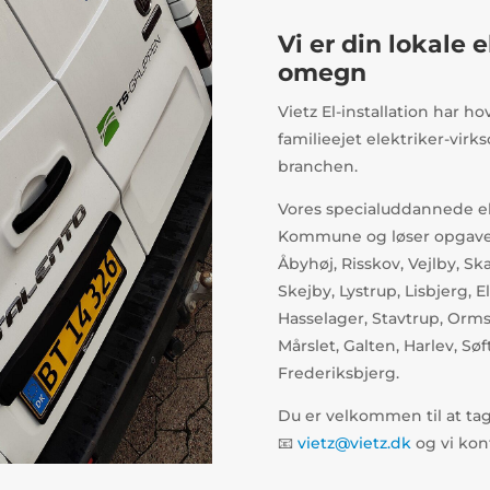
Vi er din lokale e
omegn
Vietz El-installation har h
familieejet elektriker-vir
branchen.
Vores specialuddannede el-
Kommune og løser opgaver i
Åbyhøj, Risskov, Vejlby, Skæ
Skejby, Lystrup, Lisbjerg, E
Hasselager, Stavtrup, Orms
Mårslet, Galten, Harlev, Søf
Frederiksbjerg.
Du er velkommen til at tage
📧
vietz@vietz.dk
og vi kon